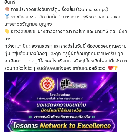
อินทร์
การประกวดแข่งขันการ์ตูนเรื่องสั้น (Comic script)
รางวัลรองชนะเลิศ อันดับ 1: นางสาวจารุพิชญา ผลแม่น และ
นางสาวขวัญกมล บุญคง
รางวัลชมเชย: นางสาววรางคณา ทวีโชค และ นายกษิเดช แบ้งก
ลาง
กว่าจะมาเป็นผลงานสวยๆ และรางวัลในวันนี้ ต้องขอขอบคุณความ
ทุ่มเทซุ่มซ้อมของน้องๆ และคุณครูผู้ฝึกซ้อมทุกคนเลยนะครับ ทุก
คนคือความภาคภูมิใจของโรงเรียนเราจริงๆ! ใครเห็นโพสต์นี้แล้ว มา
ร่วมกดหัวใจรัวๆ ยินดีกับคนเก่งของเรากันหน่อยเร๊ววว!