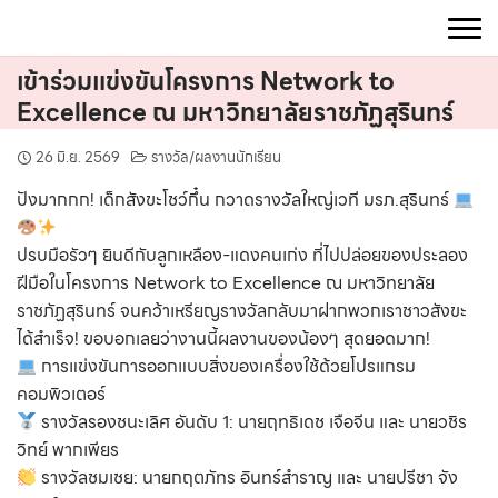
Skip
to
content
เข้าร่วมแข่งขันโครงการ Network to
Excellence ณ มหาวิทยาลัยราชภัฏสุรินทร์
26 มิ.ย. 2569
รางวัล/ผลงานนักเรียน
ปังมากกก! เด็กสังขะโชว์กึ๋น กวาดรางวัลใหญ่เวที มรภ.สุรินทร์
ปรบมือรัวๆ ยินดีกับลูกเหลือง-แดงคนเก่ง ที่ไปปล่อยของประลอง
ฝีมือในโครงการ Network to Excellence ณ มหาวิทยาลัย
ราชภัฏสุรินทร์ จนคว้าเหรียญรางวัลกลับมาฝากพวกเราชาวสังขะ
ได้สำเร็จ! ขอบอกเลยว่างานนี้ผลงานของน้องๆ สุดยอดมาก!
การแข่งขันการออกแบบสิ่งของเครื่องใช้ด้วยโปรแกรม
คอมพิวเตอร์
รางวัลรองชนะเลิศ อันดับ 1: นายฤทธิเดช เจือจีน และ นายวชิร
วิทย์ พากเพียร
รางวัลชมเชย: นายกฤตภัทร อินทร์สำราญ และ นายปรีชา จัง