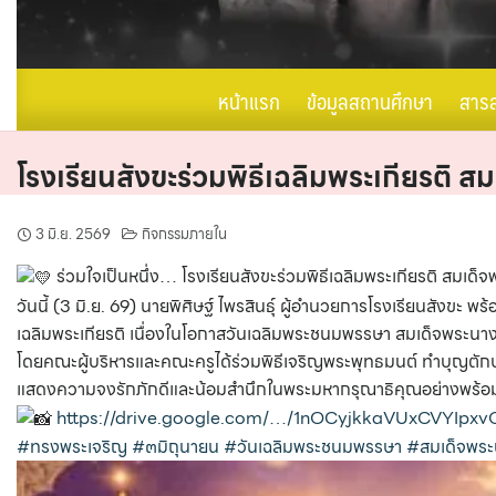
หน้าแรก
ข้อมูลสถานศึกษา
สาร
โรงเรียนสังขะร่วมพิธีเฉลิมพระเกียรติ ส
3 มิ.ย. 2569
กิจกรรมภายใน
ร่วมใจเป็นหนึ่ง… โรงเรียนสังขะร่วมพิธีเฉลิมพระเกียรติ สมเด็
วันนี้ (3 มิ.ย. 69) นายพิศิษฐ์ ไพรสินธุ์ ผู้อำนวยการโรงเรียนสัง
เฉลิมพระเกียรติ เนื่องในโอกาสวันเฉลิมพระชนมพรรษา สมเด็จพระนางเ
โดยคณะผู้บริหารและคณะครูได้ร่วมพิธีเจริญพระพุทธมนต์ ทำบุญตักบ
แสดงความจงรักภักดีและน้อมสำนึกในพระมหากรุณาธิคุณอย่างพร้อม
https://drive.google.com/…/1nOCyjkkaVUxCVYIpx
#ทรงพระเจริญ
#๓มิถุนายน
#วันเฉลิมพระชนมพรรษา
#สมเด็จพระน