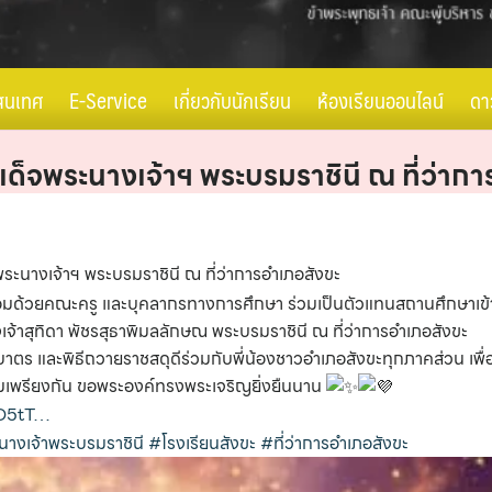
สนเทศ
E-Service
เกี่ยวกับนักเรียน
ห้องเรียนออนไลน์
ดา
มเด็จพระนางเจ้าฯ พระบรมราชินี ณ ที่ว่าก
จพระนางเจ้าฯ พระบรมราชินี ณ ที่ว่าการอำเภอสังขะ
ขะ พร้อมด้วยคณะครู และบุคลากรทางการศึกษา ร่วมเป็นตัวแทนสถานศึกษาเข
จ้าสุทิดา พัชรสุธาพิมลลักษณ พระบรมราชินี ณ ที่ว่าการอำเภอสังขะ
าตร และพิธีถวายราชสดุดีร่วมกับพี่น้องชาวอำเภอสังขะทุกภาคส่วน เพื
เพรียงกัน ขอพระองค์ทรงพระเจริญยิ่งยืนนาน
vO5tT…
างเจ้าพระบรมราชินี
#โรงเรียนสังขะ
#ที่ว่าการอำเภอสังขะ