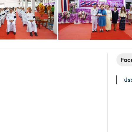
Face
ประ