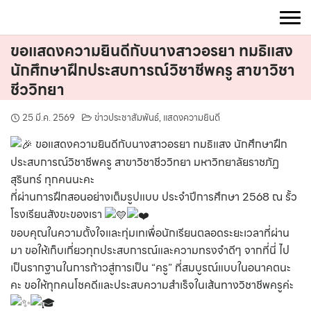
Skip
to
content
ขอแสดงความยินดีกับนางสาวอรยา ทมธิแสง
นักศึกษาฝึกประสบการณ์วิชาชีพครู สาขาวิชา
ชีววิทยา
25 มี.ค. 2569
ข่าวประชาสัมพันธ์
,
แสดงความยินดี
ขอแสดงความยินดีกับนางสาวอรยา ทมธิแสง นักศึกษาฝึก
ประสบการณ์วิชาชีพครู สาขาวิชาชีววิทยา มหาวิทยาลัยราชภัฏ
สุรินทร์ ทุกคนนะคะ
ที่ผ่านการฝึกสอนอย่างเต็มรูปแบบ ประจำปีการศึกษา 2568 ณ รั้ว
โรงเรียนสังขะของเรา
ขอบคุณในความตั้งใจและทุ่มเทเพื่อนักเรียนตลอดระยะเวลาที่ผ่าน
มา ขอให้เก็บเกี่ยวทุกประสบการณ์และความทรงจำดีๆ จากที่นี่ ไป
เป็นรากฐานในการก้าวสู่การเป็น “ครู” ที่สมบูรณ์แบบในอนาคตนะ
คะ ขอให้ทุกคนโชคดีและประสบความสำเร็จในเส้นทางวิชาชีพครูค่ะ