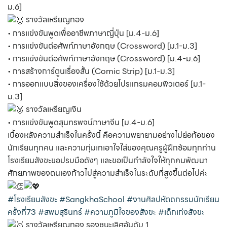
ม.6]
รางวัลเหรียญทอง
• การแข่งขันพูดเพื่ออาชีพภาษาญี่ปุ่น [ม.4-ม.6]
• การแข่งขันต่อศัพท์ภาษาอังกฤษ (Crossword) [ม.1-ม.3]
• การแข่งขันต่อศัพท์ภาษาอังกฤษ (Crossword) [ม.4-ม.6]
• การสร้างการ์ตูนเรื่องสั้น (Comic Strip) [ม.1-ม.3]
• การออกแบบสิ่งของเครื่องใช้ด้วยโปรแกรมคอมพิวเตอร์ [ม.1-
ม.3]
รางวัลเหรียญเงิน
• การแข่งขันพูดสุนทรพจน์ภาษาจีน [ม.4-ม.6]
เบื้องหลังความสำเร็จในครั้งนี้ คือความพยายามอย่างไม่ย่อท้อของ
นักเรียนทุกคน และความทุ่มเทเอาใจใส่ของคุณครูผู้ฝึกซ้อมทุกท่าน
โรงเรียนสังขะขอปรบมือดังๆ และขอเป็นกำลังใจให้ทุกคนพัฒนา
ศักยภาพของตนเองก้าวไปสู่ความสำเร็จในระดับที่สูงขึ้นต่อไปค่ะ
#โรงเรียนสังขะ
#SangkhaSchool
#งานศิลปหัตถกรรมนักเรียน
ครั้งที่73
#สพมสุรินทร์
#ความภูมิใจของสังขะ
#เด็กเก่งสังขะ
รางวัลเหรียญทอง รองชนะเลิศอันดับ 1