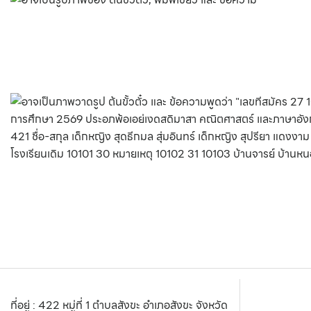
ที่อยู่ : 422 หมู่ที่ 1 ตำบลสังขะ อำเภอสังขะ จังหวัด