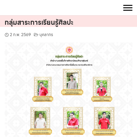
Skip
to
content
กลุ่มสาระการเรียนรู้ศิลปะ
2 ก.พ. 2569
บุคลากร