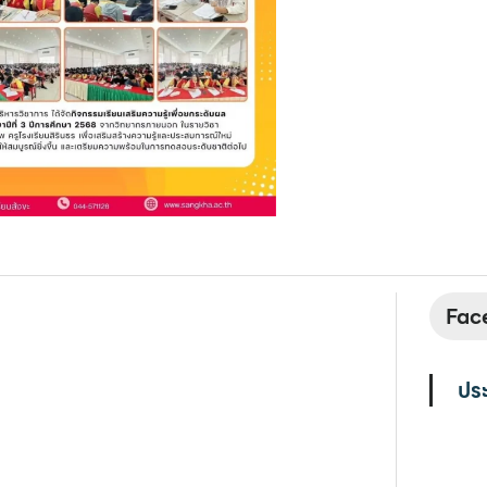
Face
ประ