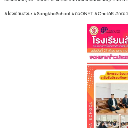
#โรงเรียนสังขะ #SangkhaSchool #ติวONET #Onet68 #คณิ