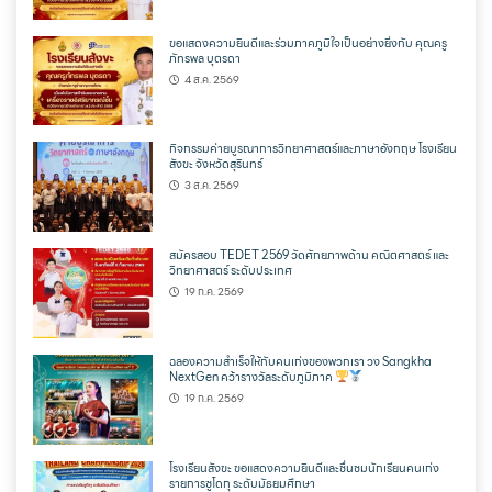
ขอแสดงความยินดีและร่วมภาคภูมิใจเป็นอย่างยิ่งกับ คุณครู
ภัทรพล บุตรดา
4 ส.ค. 2569
กิจกรรมค่ายบูรณาการวิทยาศาสตร์และภาษาอังกฤษ โรงเรียน
สังขะ จังหวัดสุรินทร์
3 ส.ค. 2569
สมัครสอบ TEDET 2569 วัดศักยภาพด้าน คณิตศาสตร์ และ
วิทยาศาสตร์ ระดับประเทศ
19 ก.ค. 2569
ฉลองความสำเร็จให้กับคนเก่งของพวกเรา วง Sangkha
NextGen คว้ารางวัลระดับภูมิภาค
19 ก.ค. 2569
โรงเรียนสังขะ ขอแสดงความยินดีและชื่นชมนักเรียนคนเก่ง
รายการซูโดกุ ระดับมัธยมศึกษา